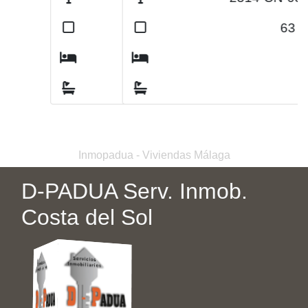
2
63
m
2
2
Inmopadua - Viviendas Málaga
D-PADUA Serv. Inmob.
Costa del Sol