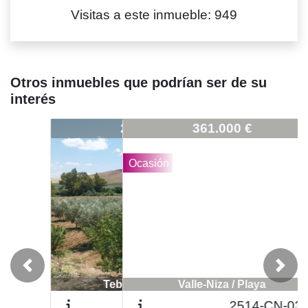
Visitas a este inmueble: 949
Otros inmuebles que podrían ser de su
interés
1988-CAMP-V-70
361.000 €
Ocasión
Previous
Next
Valle-Niza / Playa
2514-CN-03-A