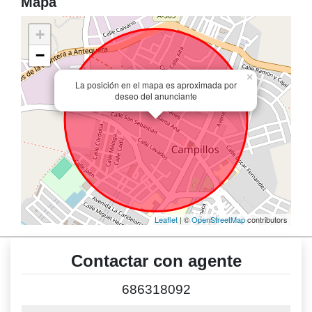
Mapa
+
−
×
La posición en el mapa es aproximada por
deseo del anunciante
Leaflet
| ©
OpenStreetMap
contributors
Contactar con agente
686318092