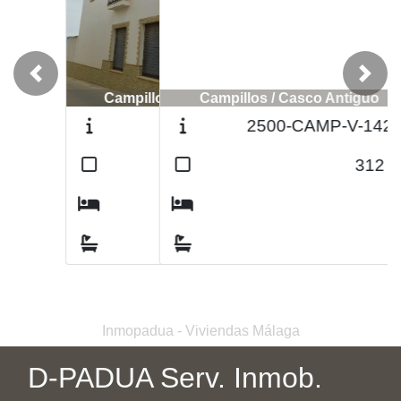
Previous
Next
Campillos / Casco Antiguo
2500-CAMP-V-142-C
2
312
m
6
2
Inmopadua - Viviendas Málaga
D-PADUA Serv. Inmob.