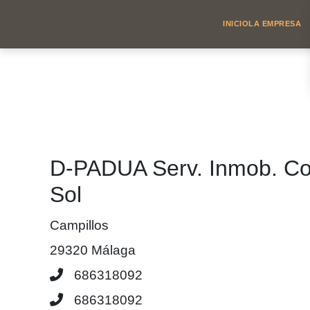
INICIO
LA EMPRESA
D-PADUA Serv. Inmob. Co
Sol
Campillos
29320 Málaga
686318092
686318092