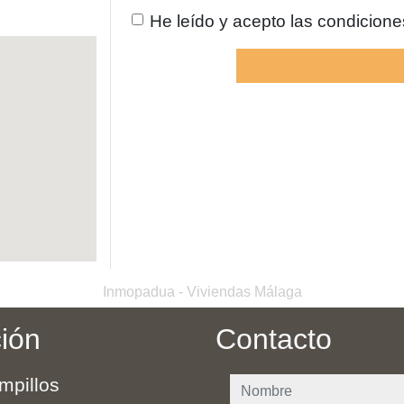
He leído y acepto las condicion
Inmopadua - Viviendas Málaga
ción
Contacto
mpillos
nombre