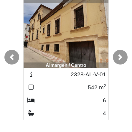
Previous
Next
Almargen / Centro
Almargen / Centro
2328-AL-V-01
2420-AL-V-03
2
2
542
m
326
m
6
6
4
2