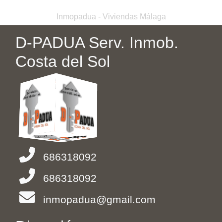
Inmopadua - Viviendas Málaga
D-PADUA Serv. Inmob.
Costa del Sol
686318092
686318092
inmopadua@gmail.com