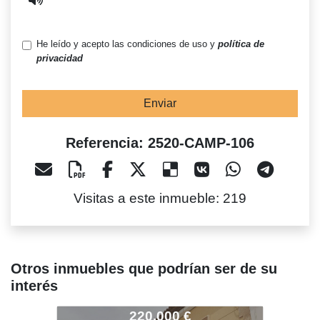
He leído y acepto las condiciones de uso y
política de
privacidad
Enviar
Referencia: 2520-CAMP-106
Visitas a este inmueble: 219
Otros inmuebles que podrían ser de su
interés
520-CAMP-106
2520-CAMP-106
2520-CA
220.000 €
125.000 €