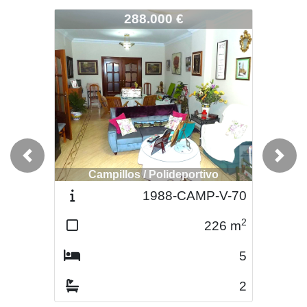
2466-CAMP-V-113
288.000 €
Previous
Next
Campillos / Polideportivo
1988-CAMP-V-70
2
226
m
5
2