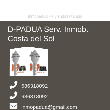
Inmopadua - Viviendas Málaga
D-PADUA Serv. Inmob.
Costa del Sol
686318092
686318092
inmopadua@gmail.com