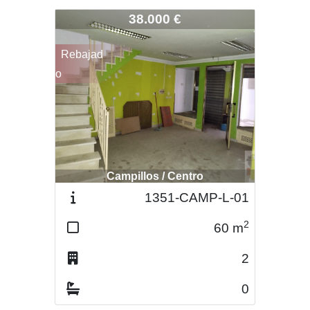
2599-CAMP-L-03
38.000 €
Rebajad
o
Campillos / Centro
1351-CAMP-L-01
2
60
m
2
0