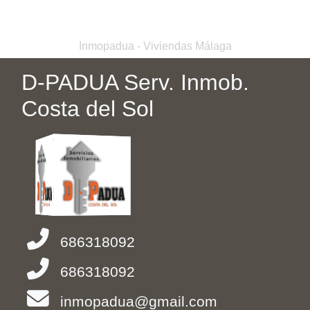
Inmopadua - Viviendas Málaga
D-PADUA Serv. Inmob.
Costa del Sol
686318092
686318092
inmopadua@gmail.com