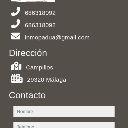
686318092
686318092
inmopadua@gmail.com
Dirección
Campillos
29320 Málaga
Contacto
nombre
teléfono