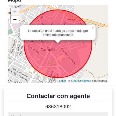
+
−
×
La posición en el mapa es aproximada por
deseo del anunciante
Leaflet
| ©
OpenStreetMap
contributors
Contactar con agente
686318092
nombre