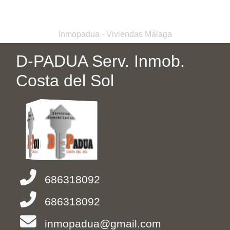
Inmopadua - Viviendas Málaga
D-PADUA Serv. Inmob.
Costa del Sol
686318092
686318092
inmopadua@gmail.com