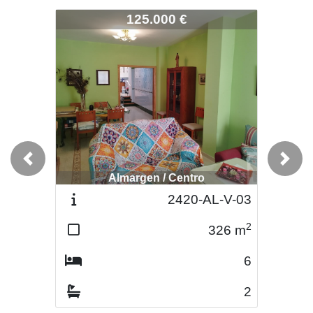
2621-CAMP-V-148
125.000 €
Previous
Next
Almargen / Centro
2420-AL-V-03
2
326
m
6
2