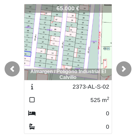
2548-CAMP-T-03
65.000 €
Almargen / Polígono Industrial El
Previous
Next
Calvillo
2373-AL-S-02
2
525
m
0
0