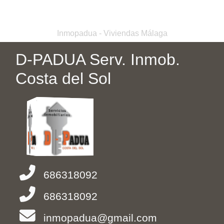
Inmopadua - Viviendas Málaga
D-PADUA Serv. Inmob.
Costa del Sol
686318092
686318092
inmopadua@gmail.com