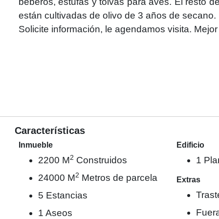
beberos, estufas y tolvas para aves. El resto
están cultivadas de olivo de 3 años de secano.
Solicite información, le agendamos visita. Mejor 
Características
Inmueble
Edificio
2
2200 M
Construidos
1 Pla
2
24000 M
Metros de parcela
Extras
Trast
5 Estancias
Fuera
1 Aseos