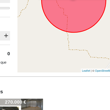
0
 que
Leaflet
| ©
OpenStreet
és
2427-CAMP-N-20
270.000 €