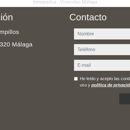
Inmopadua - Viviendas Málaga
ción
Contacto
mpillos
nombre
320 Málaga
teléfono
e-mail
He leído y acepto las cond
uso y
política de privaci