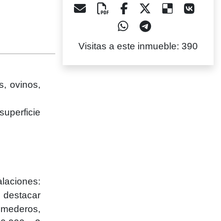
Visitas a este inmueble: 390
s, ovinos,
uperficie
alaciones:
e destacar
omederos,