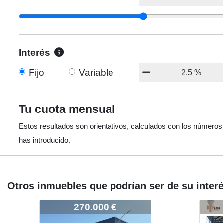
Interés
Fijo
Variable
Tu cuota mensual
Estos resultados son orientativos, calculados con los números
has introducido.
Otros inmuebles que podrían ser de su inter
20
2427-CAMP-N-20
2427-CAMP-N-20
€
270.000 €
270.000 €