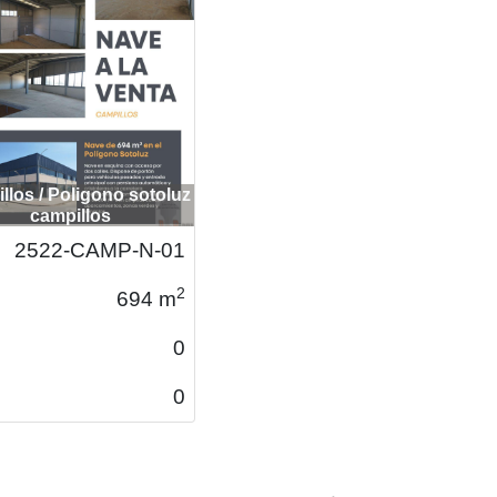
Ocasi
ón
Campillos / Poligono sotoluz
campillos
1825-CAMP-N-22
2
694
m
0
0