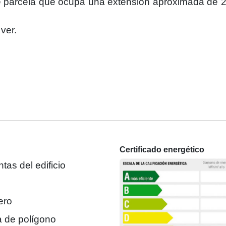
 de parcela que ocupa una extensión aproximada de
ver.
Certificado energético
ntas del edificio
ero
 de polígono