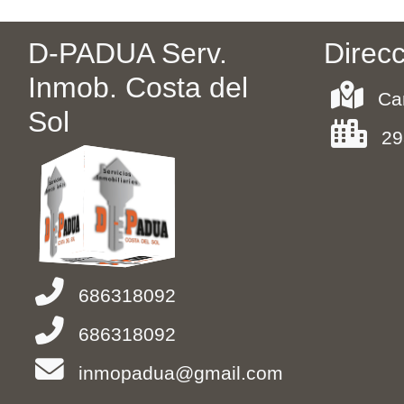
D-PADUA Serv.
Direc
Inmob. Costa del
Ca
Sol
29
686318092
686318092
inmopadua@gmail.com