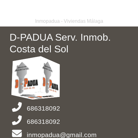
Inmopadua - Viviendas Málaga
D-PADUA Serv. Inmob.
Costa del Sol
686318092
686318092
inmopadua@gmail.com