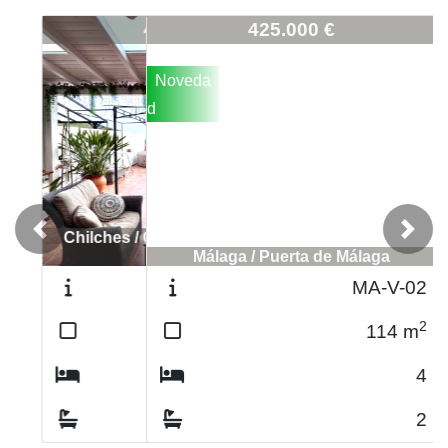
2585-RINC-12
425.000 €
Noveda
d
Previous
Next
Málaga / Puerta de Málaga
MA-V-02
2
114
m
4
2